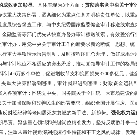
的成效更加彰显
。具体表现为3个方面：
贯彻落实党中央关于审
会议重大决策部署，逐条细化为重点任务并明确责任单位，以重
量发展综合督查工作。与中央纪委国家监委健全审计移送线索查
、金融监管等部门优先从快查办督办审计移送线索，有效整治行
委审计办，用党中央关于审计工作的新要求新论断统一思想、统
执行重大事项请示报告制度，及时按程序汇总办理，做好成果运
为与审计地位不相适应的突出矛盾，推动党领导审计工作的格局
国共审计4.6万多个单位，促进增收节支和挽回损失3700多亿元，
中央重大决策部署到哪里，审计就跟进到哪里；财政资金运转到
”深度嵌入各项审计；围绕党中央、国务院关于全国统一大市场建设
中央关于加强保障和改善民生的部署要求，组织全国开展住房、医
违反财经纪律等老问题死灰复燃的新手法、新趋势。
强化权力运
履职尽责。聚焦重点领域和关键岗位精准发力，坚持反腐败斗争
反腐，注重从审计视角深刻把握行业特征和不正之风的规律，发