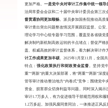
更加严格。
一是党中央对审计工作集中统一领导
治局常委会会议和二十届中央审计委员会第三次
督贯通协同更加顺畅
。派员参加国务院推动高质
审计查出突出问题整改情况开展跟踪监督。公安
理论学习中心组专题学习范围，覆盖至各省级党
解决制约新机制高效运转的卡点堵点；督促严格
盖、权威高效的审计监督体系，着力解决审计作
计工作成果更加丰硕
。2025年1月至11月，全
特点：
强化政策执行和财政资金监督
。坚持党
重”“两新”的重大决策部署，将“两重”“两新
管等审计推动整治地方“内卷式”竞争；围绕党
资金、损害群众切身利益等问题。同时深入揭示
审计1.7万多人，有力促进领导干部规范用权和
1.2万多起。加强风腐同查同治，一体推进正风