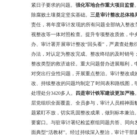
紧日子要求的问题。
强化军地合作重大项目监督
除腐败土壤奠定坚实基础。
三是审计整改总体格
责任，将年度审计发现的所有问题全部纳入整改
视整改等一体对照检查。提升专项整改质效，中
办、审计署开展审计整改“回头看”，严肃查处
办法，对认定为整改完成、整改终结的及时销号
整改类型的救济途径。重大问题督办进展顺利，
对突出行业性问题，开展重点整治。审计整改成效
改、持续整改的问题均制定了时间表和路线图，明
处理处分3420多人。
四是审计铁军建设更加严格
层党组织全面覆盖、全员参与，审计人员精神面
题紧盯不放，切实巩固整改成果，做到标本兼治
要窗口。与驻审计署纪检监察组同题共答、同向
面典型“活教材”。经过持续深入整治，审计干部