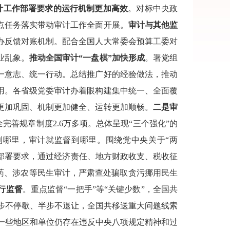
计工作部署要求的运行机制更加高效
。对标中央政
点任务落实带动审计工作全面开展。
审计与其他监
办反馈对账机制。配合全国人大常委会预算工委对
业乱象。
推动全国审计“一盘棋”加快形成
。署党组
一意志、统一行动。总结推广好的经验做法，推动
用。各省级党委审计办着眼构建集中统一、全面覆
更加巩固、机制更加健全、运转更加顺畅。
二是审
健全完善规章制度2.6万多项。总体呈现“三个强化”的
哪里，审计就监督到哪里。围绕党中央关于“两
的部署要求，通过经济责任、地方财政收支、税收征
药、涉农等民生审计，严肃查处骗取贪污挪用民生
行监督
。重点监督“一把手”等“关键少数”，全国共
一步不停歇、半步不退让，全国共移送重大问题线索
现一些地区和单位仍存在违反中央八项规定精神和过