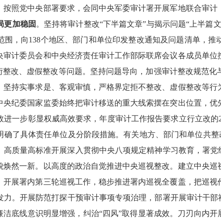
。按照党中央部署要求，会同中央军委审计署开展军地联合审计
局更加稳固
。坚持将审计整改“下半篇文章”与揭示问题“上半篇
范围，向138个地区、部门和单位印发整改通知及问题清单，推
央审计委员会和中央经济责任审计工作部际联席会议各成员单位
敷衍整改、虚假整改等问题。坚持问题导向，加强审计整改规范化
；坚持实事求是、客观审慎，严格界定拒不整改、虚假整改等行
中央纪委国家监委始终把审计移送的重大线索摆在突出位置，优
进一步彰显权威高效要求，年度审计工作报告要求立行立改的21
确了具体责任单位及分阶段措施。有关地方、部门和单位共整改问题
。高质量高标准开展深入贯彻中央八项规定精神学习教育，署党组
貌焕然一新。以高度的政治自觉推进中央巡视整改。建立中央巡
。开展署内第三轮巡视工作，稳步推进署内巡视全覆盖，把巡视
发力。开展防范打探干预审计事项专项治理，部署开展审计干部社
廉洁底线意识明显增强，纠治“四风”取得显著成效。刀刃向内开