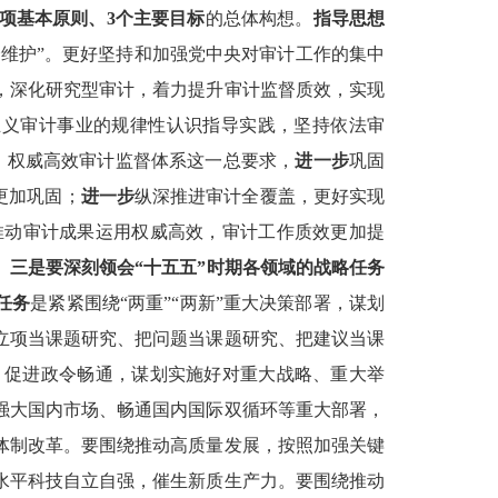
5项基本原则、3个主要目标
的总体构想。
指导思想
个维护”。更好坚持和加强党中央对审计工作的集中
，深化研究型审计，着力提升审计监督质效，实现
主义审计事业的规律性认识指导实践，坚持依法审
、权威高效审计监督体系这一总要求，
进一步
巩固
更加巩固；
进一步
纵深推进审计全覆盖，更好实现
推动审计成果运用权威高效，审计工作质效更加提
。
三是要深刻领会“十五五”时期各领域的战略任务
任务
是紧紧围绕“两重”“两新”重大决策部署，谋划
立项当课题研究、把问题当课题研究、把建议当课
，促进政令畅通，谋划实施好对重大战略、重大举
强大国内市场、畅通国内国际双循环等重大部署，
体制改革。要围绕推动高质量发展，按照加强关键
水平科技自立自强，催生新质生产力。要围绕推动