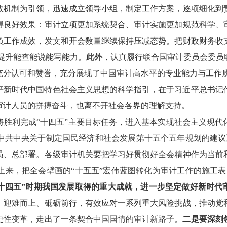
效机制为引领，迅速成立领导小组，制定工作方案，逐项细化到
得良好效果：审计立项更加系统契合、审计实施更加规范科学、
负工作成效，发文和开会数量继续保持压减态势。把财政财务收
面提升能查能说能写能力。
此外
，认真履行联合国审计委员会委员
充分认可和赞誉，充分展现了中国审计高水平的专业能力与工作
平新时代中国特色社会主义思想的科学指引，在于习近平总书记
审计人员的拼搏奋斗，也离不开社会各界的理解支持。
将胜利完成“十四五”主要目标任务，进入基本实现社会主义现代
中共中央关于制定国民经济和社会发展第十五个五年规划的建议
员、总部署。各级审计机关要把学习好贯彻好全会精神作为当前
上来，把全会擘画的“十五五”宏伟蓝图转化为审计工作的施工表
十四五”时期我国发展取得的重大成就，进一步坚定做好新时代
，迎难而上、砥砺前行，有效应对一系列重大风险挑战，推动党
史性变革，走出了一条契合中国国情的审计新路子。
二是要深刻