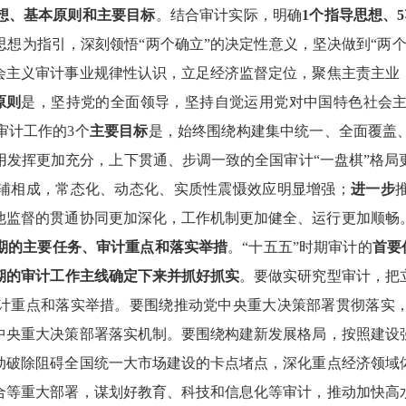
想、基本原则和主要目标
。结合审计实际，明确
1个指导思想、
想为指引，深刻领悟“两个确立”的决定性意义，坚决做到“两
会主义审计事业规律性认识，立足经济监督定位，聚焦主责主业
原则
是，坚持党的全面领导，坚持自觉运用党对中国特色社会
审计工作的3个
主要目标
是，始终围绕构建集中统一、全面覆盖
用发挥更加充分，上下贯通、步调一致的全国审计“一盘棋”格局
辅相成，常态化、动态化、实质性震慑效应明显增强；
进一步
他监督的贯通协同更加深化，工作机制更加健全、运行更加顺畅
期的主要任务、审计重点和落实举措
。“十五五”时期审计的
首要
时期的审计工作主线确定下来并抓好抓实
。要做实研究型审计，把
计重点和落实举措。要围绕推动党中央重大决策部署贯彻落实
中央重大决策部署落实机制。要围绕构建新发展格局，按照建设
动破除阻碍全国统一大市场建设的卡点堵点，深化重点经济领域
合等重大部署，谋划好教育、科技和信息化等审计，推动加快高