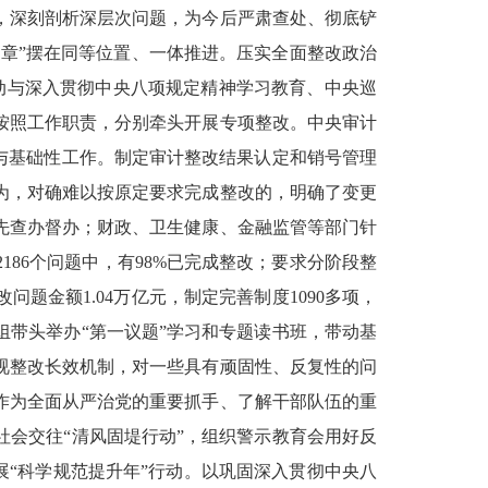
，深刻剖析深层次问题，为今后严肃查处、彻底铲
文章”摆在同等位置、一体推进。压实全面整改政治
动与深入贯彻中央八项规定精神学习教育、中央巡
按照工作职责，分别牵头开展专项整改。中央审计
与基础性工作。制定审计整改结果认定和销号管理
为，对确难以按原定要求完成整改的，明确了变更
先查办督办；财政、卫生健康、金融监管等部门针
86个问题中，有98%已完成整改；要求分阶段整
金额1.04万亿元，制定完善制度1090多项，
带头举办“第一议题”学习和专题读书班，带动基
视整改长效机制，对一些具有顽固性、反复性的问
作为全面从严治党的重要抓手、了解干部队伍的重
会交往“清风固堤行动”，组织警示教育会用好反
展“科学规范提升年”行动。以巩固深入贯彻中央八