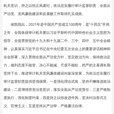
机关意识，持之以恒正风肃纪，依法忠实履行审计监督职责，全面从
严治党、党风廉政建设和反腐败工作取得扎实成效。
侯凯指出，2021年是中国共产党成立100周年，是“十四五”开局
之年，全国各级审计机关要以习近平新时代中国特色社会主义思想为
指导，全面贯彻党的十九大和十九届二中、三中、四中、五中全会精
神，认真落实习近平总书记在中央纪委五次全会上的重要讲话精神和
全会部署，深入贯彻全面从严治党方针，坚定政治方向，保持政治定
力，做到态度不能变、决心不能减、尺度不能松，把严的主基调长期
坚持下去，推进审计机关党风廉政建设向纵深发展，为依法忠实履行
审计监督职责提供坚强保障。一是强化理论武装，坚持不懈推进政治
建设；二是增强管党治党意识，落实全面从严治党责任；三是严格制
度执行，强化制度约束；四是持之以恒改进作风，坚决纠治形式主
义、官僚主义；五是坚持从严治审，严格廉洁自律。