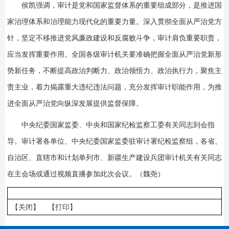
侯凯强调，审计是党和国家监督体系的重要组成部分，是推进国
家治理体系和治理能力现代化的重要力量。深入贯彻全面从严治党方
针，坚定不移推进党风廉政建设和反腐败斗争，审计肩负重要职责，
应当发挥重要作用。全国各级审计机关要准确把握全面从严治党新形
势新任务，不断提高政治判断力、政治领悟力、政治执行力，聚焦主
责主业，着力揭露重大违纪违法问题，充分发挥审计职能作用，为推
进全面从严治党向纵深发展提供监督保障。
中央纪委国家监委、中央和国家纪检监察工委有关同志到会指
导。审计署各单位、中央纪委国家监委驻审计署纪检监察组，各省、
自治区、直辖市和计划单列市、新疆生产建设兵团审计机关有关同志
在主会场或通过视频直播参加此次会议。（魏尧）
【关闭】
【打印】