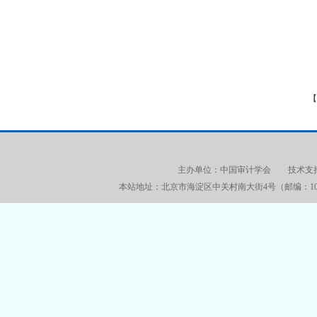
中国
2014
【
主办单位：中国审计学会 技术支持：审
本站地址：北京市海淀区中关村南大街4号（邮编：100086