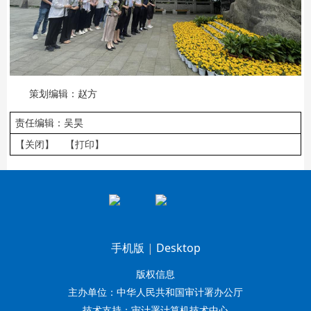
策划编辑：赵方
责任编辑：吴昊
【关闭】
【打印】
手机版
|
Desktop
版权信息
主办单位：中华人民共和国审计署办公厅
技术支持：审计署计算机技术中心