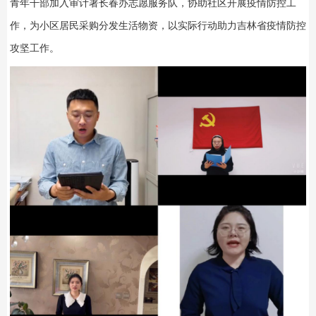
青年干部加入审计署长春办志愿服务队，协助社区开展疫情防控工
作，为小区居民采购分发生活物资，以实际行动助力吉林省疫情防控
攻坚工作。