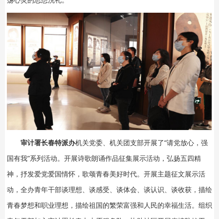
审计署长春特派办
机关党委、机关团支部开展了“请党放心，强
国有我”系列活动。开展诗歌朗诵作品征集展示活动，弘扬五四精
神，抒发爱党爱国情怀，歌颂青春美好时代。开展主题征文展示活
动，全办青年干部谈理想、谈感受、谈体会、谈认识、谈收获，描绘
青春梦想和职业理想，描绘祖国的繁荣富强和人民的幸福生活。组织