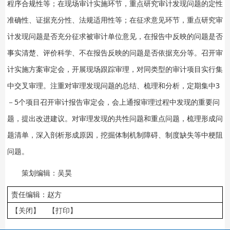
程序合规性等；在现场审计实施环节，重点研究审计发现问题的定性
准确性、证据充分性、法规适用性等；在征求意见环节，重点研究审
计发现问题是否充分征求被审计单位意见，在报告中反映的问题是否
事实清楚、评价科学、不在报告反映的问题是否依据充分等。召开审
计实施方案审定会，开展现场跟踪审理，对同类型的审计项目实行集
中交叉审理。注重对审理发现问题的总结、梳理和分析，定期集中3
－5个项目召开审计报告审定会，会上通报审理过程中发现的重要问
题，提出改进建议。对审理发现的共性问题和重点问题，梳理形成问
题清单，深入剖析形成原因，挖掘体制机制障碍、制度缺失等中梗阻
问题。
策划编辑：吴昊
责任编辑：赵方
【关闭】
【打印】