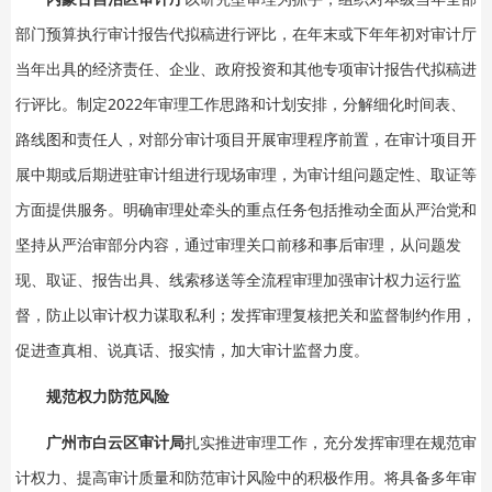
部门预算执行审计报告代拟稿进行评比，在年末或下年年初对审计厅
当年出具的经济责任、企业、政府投资和其他专项审计报告代拟稿进
行评比。制定2022年审理工作思路和计划安排，分解细化时间表、
路线图和责任人，对部分审计项目开展审理程序前置，在审计项目开
展中期或后期进驻审计组进行现场审理，为审计组问题定性、取证等
方面提供服务。明确审理处牵头的重点任务包括推动全面从严治党和
坚持从严治审部分内容，通过审理关口前移和事后审理，从问题发
现、取证、报告出具、线索移送等全流程审理加强审计权力运行监
督，防止以审计权力谋取私利；发挥审理复核把关和监督制约作用，
促进查真相、说真话、报实情，加大审计监督力度。
规范权力防范风险
广州市白云区审计局
扎实推进审理工作，充分发挥审理在规范审
计权力、提高审计质量和防范审计风险中的积极作用。将具备多年审