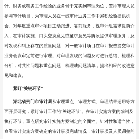
计、财务或税务工作经验的业务骨干充实到审理岗位，安排审理人员
参与审计项目，为审理人员在一线审计业务工作中累积经验提供机
会。对年度重点审计项目主动跟进、靠前服务，视审计组需求提前介
入，在审计实施、口头交换意见或征求意见等阶段提供审理服务，及
时发现和纠正存在的质量问题；对一般审计项目在审计报告提交审计
业务会议审定前进行审理。对审理发现的问题及时进行总结、梳理和
分析，对共性问题和重点问题，梳理成问题清单，提出相应的改进意
见和建议。
紧盯“关键环节”
湖北省荆门市审计局
从审理重点、审理方式、审理结果运用等方
面开展研究，紧盯审计工作的“关键环节”。在审计实施方案的编制及
执行环节，重点研究审计实施方案制定的全面性、针对性和适当性，
查看审计实施方案确定的审计事项完成情况，审计事项及人员调整的