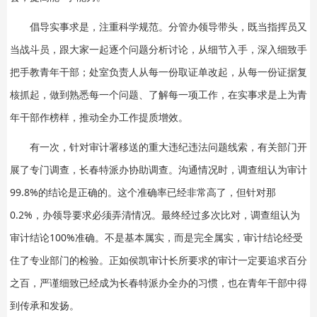
倡导实事求是，注重科学规范。分管办领导带头，既当指挥员又
当战斗员，跟大家一起逐个问题分析讨论，从细节入手，深入细致手
把手教青年干部；处室负责人从每一份取证单改起，从每一份证据复
核抓起，做到熟悉每一个问题、了解每一项工作，在实事求是上为青
年干部作榜样，推动全办工作提质增效。
有一次，针对审计署移送的重大违纪违法问题线索，有关部门开
展了专门调查，长春特派办协助调查。沟通情况时，调查组认为审计
99.8%的结论是正确的。这个准确率已经非常高了，但针对那
0.2%，办领导要求必须弄清情况。最终经过多次比对，调查组认为
审计结论100%准确。不是基本属实，而是完全属实，审计结论经受
住了专业部门的检验。正如侯凯审计长所要求的审计一定要追求百分
之百，严谨细致已经成为长春特派办全办的习惯，也在青年干部中得
到传承和发扬。