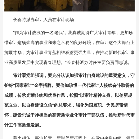
长春特派办审计人员在审计现场
“作为审计战线的一名‘老兵’，我真诚期待广大审计青年，更加珍
惜审计这项崇高的事业和来之不易的良好环境，在审计这个大舞台上
施展才华，为审计事业青蓝相继积蓄更强力量，在推动新时代审计事
业高质量发展中实现青春理想。”长春特派办时任主要负责同志说。
审计署党组强调，要充分认识加强审计自身建设的重要意义，守
护好“国家审计”金字招牌。要倍加珍惜一代代审计人接续奋斗取得的
成绩，传承光荣传统和优良作风，按照“以审计精神立身、以创新规
范立业、以自身建设立信”的总要求，强化为国履职、为民尽责情
怀，建设忠诚干净担当的高素质专业化审计干部队伍，推动新时代审
计工作高质量发展。
薪火相传，事业长青。新时代新征程上，在党中央集中统一领导