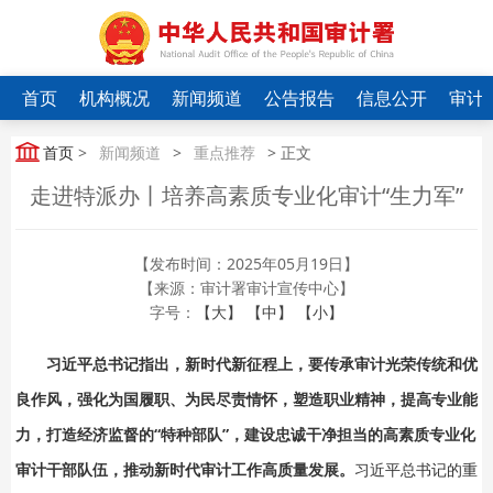
首页
机构概况
新闻频道
公告报告
信息公开
审计
首页
>
新闻频道
>
重点推荐
> 正文
走进特派办丨培养高素质专业化审计“生力军”
【发布时间：2025年05月19日】
【来源：审计署审计宣传中心】
字号：
【大】
【中】
【小】
习近平总书记指出，新时代新征程上，要传承审计光荣传统和优
良作风，强化为国履职、为民尽责情怀，塑造职业精神，提高专业能
力，打造经济监督的“特种部队”，建设忠诚干净担当的高素质专业化
审计干部队伍，推动新时代审计工作高质量发展。
习近平总书记的重