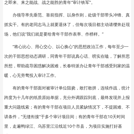
之即来、来之能战、战之能胜的青年“审计铁军”。
办领导率先垂范、靠前指挥、以身作则，处级干部带头冲锋、真
抓实干。有的老同志马上就要退休了，但每次项目都主动请缨奔赴现
场，他们说“我们就是要给青年干部作表率、作榜样。”
“将心比心、用心交心、以心换心”的思想政治工作，每年至少一
次的干部思想动态调研，同青年干部说真心话、唠实在嗑，了解所思
所想，帮助疏导困惑解决困难，长春特派办让青年干部感受到家的温
暖，心无旁骛投入审计工作。
有的青年干部面对被审计单位阻挠，敢打敢拼，连续作战，统计
跨度为十几年的纸质原始单据，充分外调跟踪到底，最终发现并上报
重大问题线索；有的青年干部在项目人员紧缺情况下，不提困难、不
讲条件，“无缝衔接”于多个审计项目间；有的青年干部在10天时间
里，走遍鸭绿江、乌苏里江沿线近10个市县，为项目实施打好基