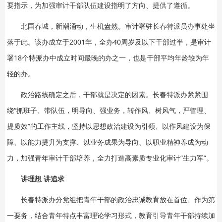
要指示，为加强审计干部队伍建设指明了方向、提供了遵循。
北国春城，新潮涌动，生机盎然。审计署驻长春特派员办事处坐
落于此。该办成立于2001年，全办40周岁及以下干部过半，是审计
署18个特派办中成立时间最晚的办之一，也是干部平均年龄较为年
轻的办。
政治路线确定之后，干部就是决定的因素。长春特派办紧紧围
绕“抓班子、带队伍，明导向、强业务，转作风、树风气，严管理、
提质效”的工作主线，坚持以思想政治建设为引领、以作风建设为保
障、以能力提升为支撑、以业务成果为导向、以职业精神养成为动
力，加强青年审计干部培养，全力打造高素质专业化审计“生力军”。
讲理想 讲追求
长春特派办分党组把青年干部的政治忠诚教育放在首位、作为第
一要务，结合青年特点丰富理论学习形式，教育引导青年干部持续加