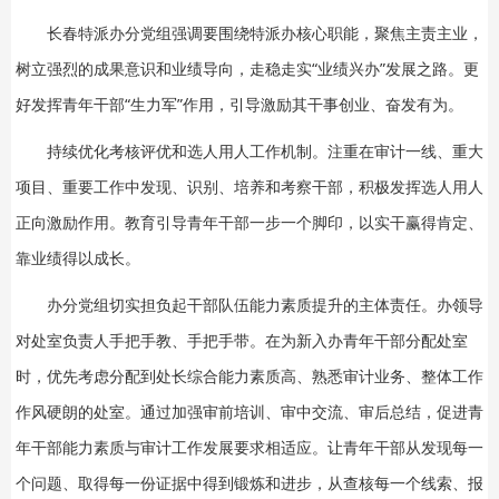
长春特派办分党组强调要围绕特派办核心职能，聚焦主责主业，
树立强烈的成果意识和业绩导向，走稳走实“业绩兴办”发展之路。更
好发挥青年干部“生力军”作用，引导激励其干事创业、奋发有为。
持续优化考核评优和选人用人工作机制。注重在审计一线、重大
项目、重要工作中发现、识别、培养和考察干部，积极发挥选人用人
正向激励作用。教育引导青年干部一步一个脚印，以实干赢得肯定、
靠业绩得以成长。
办分党组切实担负起干部队伍能力素质提升的主体责任。办领导
对处室负责人手把手教、手把手带。在为新入办青年干部分配处室
时，优先考虑分配到处长综合能力素质高、熟悉审计业务、整体工作
作风硬朗的处室。通过加强审前培训、审中交流、审后总结，促进青
年干部能力素质与审计工作发展要求相适应。让青年干部从发现每一
个问题、取得每一份证据中得到锻炼和进步，从查核每一个线索、报