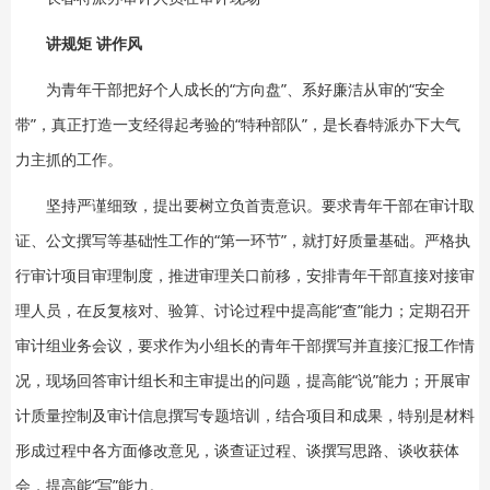
讲规矩 讲作风
为青年干部把好个人成长的“方向盘”、系好廉洁从审的“安全
带”，真正打造一支经得起考验的“特种部队”，是长春特派办下大气
力主抓的工作。
坚持严谨细致，提出要树立负首责意识。要求青年干部在审计取
证、公文撰写等基础性工作的“第一环节”，就打好质量基础。严格执
行审计项目审理制度，推进审理关口前移，安排青年干部直接对接审
理人员，在反复核对、验算、讨论过程中提高能“查”能力；定期召开
审计组业务会议，要求作为小组长的青年干部撰写并直接汇报工作情
况，现场回答审计组长和主审提出的问题，提高能“说”能力；开展审
计质量控制及审计信息撰写专题培训，结合项目和成果，特别是材料
形成过程中各方面修改意见，谈查证过程、谈撰写思路、谈收获体
会，提高能“写”能力。