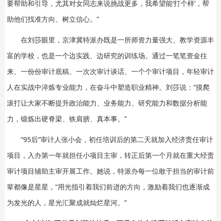
要帮助和引导，尤其对女同志来说挑战更多，我希望能‘打个样’，帮
助他们找准方向、树立信心。”
在刘莎眼里，京津冀特派办既是一所师资力量强大、教学资源丰
富的学校，也是一个边实践、边研究的训练场。通过一笔笔资金往
来、一份份审计底稿、一次次审计谈话、一个个审计项目，年轻审计
人在实战中淬炼专业能力，在奋斗中塑造职业精神。刘莎说：“摸爬
滚打让大家不断提升政治能力、业务能力、研究能力和数据分析能
力，锻炼出硬脊梁、铁肩膀、真本事。”
“95后”审计人张小会，初任培训后的第二天就加入经济责任审计
项目，入办第一年就担任小项目主审，转正后第一个月就在重大经责
审计项目辅助主审开展工作。她说，特派办每一位敢于担当的审计前
辈都像是星星，“用光指引着我们前进的方向，激励着我们也逐渐成
为发光的人，星光汇聚成就灿烂星河。”