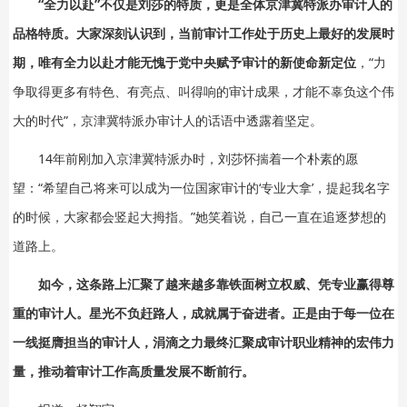
“全力以赴”不仅是刘莎的特质，更是全体京津冀特派办审计人的
品格特质。大家深刻认识到，当前审计工作处于历史上最好的发展时
期，唯有全力以赴才能无愧于党中央赋予审计的新使命新定位
，“力
争取得更多有特色、有亮点、叫得响的审计成果，才能不辜负这个伟
大的时代”，京津冀特派办审计人的话语中透露着坚定。
14年前刚加入京津冀特派办时，刘莎怀揣着一个朴素的愿
望：“希望自己将来可以成为一位国家审计的‘专业大拿’，提起我名字
的时候，大家都会竖起大拇指。”她笑着说，自己一直在追逐梦想的
道路上。
如今，这条路上汇聚了越来越多靠铁面树立权威、凭专业赢得尊
重的审计人。星光不负赶路人，成就属于奋进者。正是由于每一位在
一线挺膺担当的审计人，涓滴之力最终汇聚成审计职业精神的宏伟力
量，推动着审计工作高质量发展不断前行。