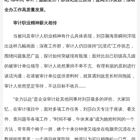
全办工作高质量发展。
审计职业精神薪火相传
当被问及审计人职业精神有什么具体表现，刘莎脑海里瞬间浮现
出这样几幅画面：深夜工作群，审计人仍旧保持“沉浸式”工作状态，
围绕问题集思广益，探讨如何突破现有瓶颈；面对比自己职级高几级
的被审计单位领导，审计人依然秉持不卑不亢、有理有据的原则进行
谈话沟通；在请被审计单位提供资料时，就算遇到故意长时间拖延，
审计人依然坚定等待，不达目标不收兵……
“全力以赴”是企业审计处其他同事对刘莎最多的评价。大家回
忆，在审计项目中，面对多项工作任务，刘莎白天专注于座谈、看文
件、查问题等各项工作，“时间不够，午休来凑”成为她抢时间的一个
方法，常常两个椅子一拼，眯个十来分钟便又端坐在电脑旁沉浸在大
数据的世界里；一个项目收尾阶段，她原以为可以稍微松一口气，但