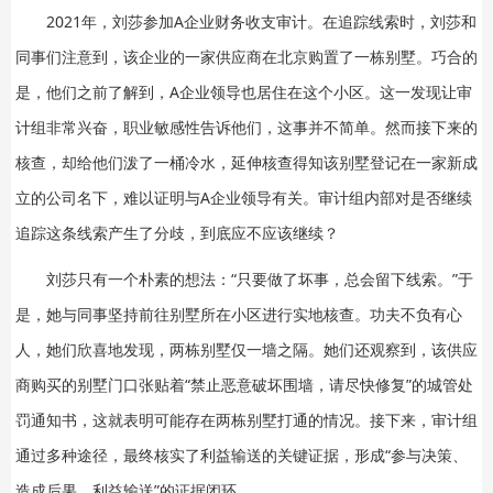
2021年，刘莎参加A企业财务收支审计。在追踪线索时，刘莎和
同事们注意到，该企业的一家供应商在北京购置了一栋别墅。巧合的
是，他们之前了解到，A企业领导也居住在这个小区。这一发现让审
计组非常兴奋，职业敏感性告诉他们，这事并不简单。然而接下来的
核查，却给他们泼了一桶冷水，延伸核查得知该别墅登记在一家新成
立的公司名下，难以证明与A企业领导有关。审计组内部对是否继续
追踪这条线索产生了分歧，到底应不应该继续？
刘莎只有一个朴素的想法：“只要做了坏事，总会留下线索。”于
是，她与同事坚持前往别墅所在小区进行实地核查。功夫不负有心
人，她们欣喜地发现，两栋别墅仅一墙之隔。她们还观察到，该供应
商购买的别墅门口张贴着“禁止恶意破坏围墙，请尽快修复”的城管处
罚通知书，这就表明可能存在两栋别墅打通的情况。接下来，审计组
通过多种途径，最终核实了利益输送的关键证据，形成“参与决策、
造成后果、利益输送”的证据闭环。