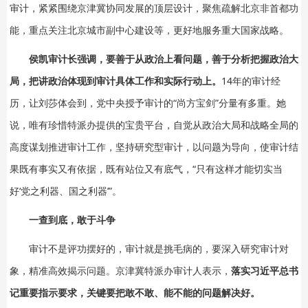
审计，紧紧围绕京津冀协同发展的顶层设计，聚焦疏解北京非首都功
能，重点关注北京城市副中心建设等，更好地服务重大国家战略。
侯凯审计长强调，要善于从政治上看问题，善于分析把握政治大
局，把讲政治体现到审计具体工作和实际行动上。
14年的审计经
历，让刘莎体会到，党中央授予审计的“尚方宝剑”分量有多重。她
说，唯有珍惜特派办提供的宝贵平台，自觉从政治大局和战略全局的
高度谋划推进审计工作，坚持研究型审计，以问题为导向，使审计结
果既有事实又有依据，既有站位又有底气，“只有这样才能切实当
好‘党之利器、国之利器’”。
一查到底，敢于斗争
审计不是评功摆好的，审计就是挑毛病的，要深入研究审计对
象，精准高效揭示问题。京津冀特派办审计人表示，
落实习近平总书
记重要指示要求，关键要把敢不敢、能不能的问题解决好。