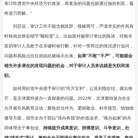
审计吃透党中央经济方针政策，再复杂的问题也能通过抽丝剥茧，最
终迎刃而解。”
刘莎说，审计工作不能含糊其辞、模棱两可，严谨求实的作风有
时候就反映在细节“颗粒度”上。比如面对被审计单位的陈述，经验丰
富的审计人员敢于在关键时候打断，针对一带而过的情况进行追问，
问题和风险点往往就由此被揭示出来。
如果“不敢”“不严”，可能就会
错失许多潜在的发现问题的机会，对于审计人员来说就是失职和渎
职。
如何用好党中央授予审计的“尚方宝剑”，让其剑指症结、露出锋
芒，是京津冀特派办一直探索的问题。2022年，京津冀特派办在全
办开展作风教育活动，聚焦担当作为、爱岗敬业、科学规范、慎独慎
微等方面，倡导全办干部以“强办有我”的价值追求、“视办如家”的共
同体理念干事创业。
持续提升成果意识、拼搏意识、斗争意识，杜
绝“绵羊式”审计，激励全办干部强化责任担当，提高工作质效，推动