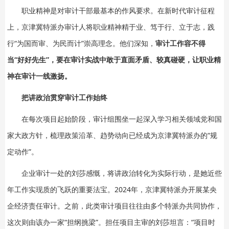
职业精神是对审计干部最基本的作风要求。在新时代审计征程
上，京津冀特派办审计人将职业精神精于业、笃于行、立于志，践
行“为国而审、为民而计”崇高理念。他们深知，
审计工作容不得
当“好好先生”，要在审计实战中敢于直面矛盾、较真碰硬，让职业精
神在审计一线激扬。
把讲政治贯穿审计工作始终
在每次项目起始阶段，审计组围坐一起深入学习相关领域党和国
家大政方针，梳理政策沿革、趋势动向已经成为京津冀特派办的“规
定动作”。
企业审计一处的刘莎感慨，将讲政治转化为实际行动，是她近些
年工作实现质的飞跃的重要法宝。2024年，京津冀特派办开展某央
企经济责任审计。之前，此类审计项目往往由多个特派办共同协作，
这次则由该办一家“担纲挑梁”。担任项目主审的刘莎坦言：“项目时