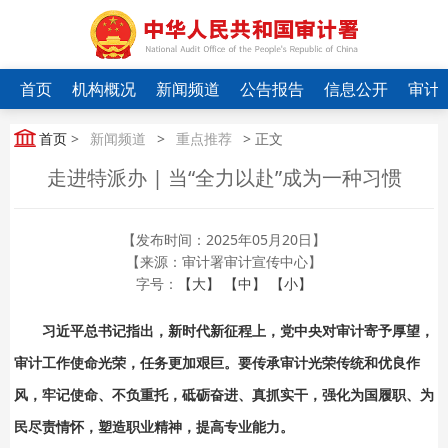
首页
机构概况
新闻频道
公告报告
信息公开
审计
首页
>
新闻频道
>
重点推荐
> 正文
走进特派办 | 当“全力以赴”成为一种习惯
【发布时间：2025年05月20日】
【来源：审计署审计宣传中心】
字号：
【大】
【中】
【小】
习近平总书记指出，新时代新征程上，党中央对审计寄予厚望，
审计工作使命光荣，任务更加艰巨。要传承审计光荣传统和优良作
风，牢记使命、不负重托，砥砺奋进、真抓实干，强化为国履职、为
民尽责情怀，塑造职业精神，提高专业能力。