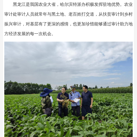
黑龙江是我国农业大省，哈尔滨特派办积极发挥驻地优势。农业
审计处审计人员就常年与黑土地、老百姓打交道，从扶贫审计到乡村
振兴审计，对基层有了更深的感情，也更加珍惜能够通过审计助力地
方经济发展的每一次机会。