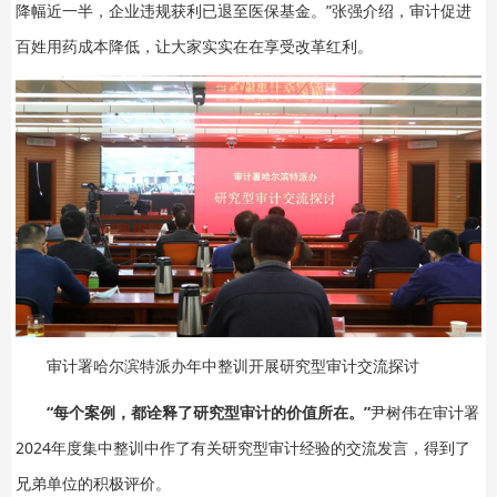
降幅近一半，企业违规获利已退至医保基金。”张强介绍，审计促进
百姓用药成本降低，让大家实实在在享受改革红利。
审计署哈尔滨特派办年中整训开展研究型审计交流探讨
“每个案例，都诠释了研究型审计的价值所在。”
尹树伟在审计署
2024年度集中整训中作了有关研究型审计经验的交流发言，得到了
兄弟单位的积极评价。