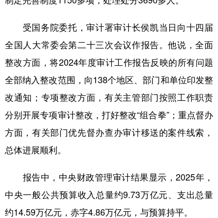
制定完善制度1150多项，处理处分3690多人。
学术中国
乡村振兴
银龄
溯源中国
受国务院委托，审计署审计长侯凯当日向十四届
城市
旅游
能源
会展
全国人大常委会第二十三次会议作报告。他说，全面
彩票
娱乐
时尚
悦读
整改方面，将2024年度审计工作报告反映的所有问题
全部纳入整改范围，向138个地区、部门和单位印发整
公益
一带一路
亚太网
上市公司
改通知；专项整改方面，有关主管部门按照工作职责
文化产业
分别开展专项审计整改，打好整改“组合拳”；重点督办
方面，有关部门优先督办查办审计移送的案件线索，
地方频道
总体进展顺利。
北京
天津
河北
山西
报告中，中央财政管理审计结果显示，2025年，
辽宁
吉林
上海
江苏
中央一般公共预算收入总量约9.73万亿元、支出总量
浙江
安徽
福建
江西
约14.59万亿元，赤字4.86万亿元，与预算持平。