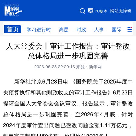
手机版
网站无障碍
PC版本
网站地图
首页
学习进行时
高层
时政
人事
国际
财
人大常委会丨审计工作报告：审计整改
学习进行时
高层
时政
人事
总体格局进一步巩固完善
国际
财经
网评
港澳
2026-06-23 22:20:16
来源：新华网
台湾
思客智库
全球连线
教育
新华社北京6月23日电 《国务院关于2025年度中
科技
科创
量子
体育
央预算执行和其他财政收支的审计工作报告》6月23日
文化
书画
健康
军事
提请全国人大常委会会议审议。报告显示，审计整改
访谈
视频
图片
政务
总体格局进一步巩固完善，至2026年4月底，针对
法律
中央文件
金融
汽车
2024年度审计查出问题已整改问题金额1.41万亿元，
食品
人居
信息化
数字经济