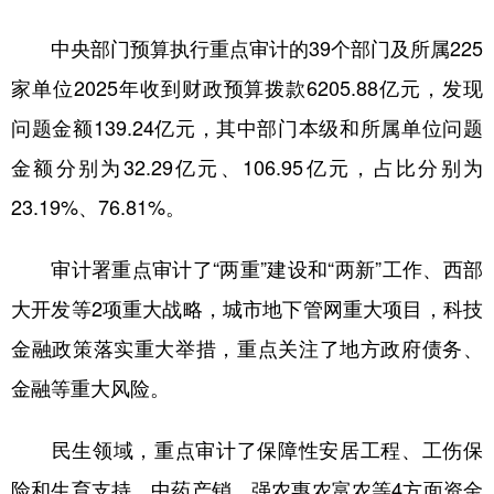
山东
河南
湖北
湖南
中央部门预算执行重点审计的39个部门及所属225
广东
广西
海南
重庆
家单位2025年收到财政预算拨款6205.88亿元，发现
四川
贵州
云南
西藏
问题金额139.24亿元，其中部门本级和所属单位问题
陕西
甘肃
青海
宁夏
金额分别为32.29亿元、106.95亿元，占比分别为
新疆
内蒙古
黑龙江
23.19%、76.81%。
审计署重点审计了“两重”建设和“两新”工作、西部
多语种频道
大开发等2项重大战略，城市地下管网重大项目，科技
English
Español
Français
عربى
金融政策落实重大举措，重点关注了地方政府债务、
Русский язык
日本語
한국어
金融等重大风险。
Deutsch
Português
民生领域，重点审计了保障性安居工程、工伤保
险和生育支持、中药产销、强农惠农富农等4方面资金