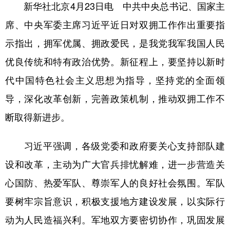
新华社北京4月23日电 中共中央总书记、国家主
学术中国
乡村振兴
银龄
溯源中国
席、中央军委主席习近平近日对双拥工作作出重要指
城市
旅游
能源
会展
示指出，拥军优属、拥政爱民，是我党我军我国人民
优良传统和特有政治优势。新征程上，要坚持以新时
彩票
娱乐
时尚
悦读
代中国特色社会主义思想为指导，坚持党的全面领
公益
一带一路
亚太网
上市公司
导，深化改革创新，完善政策机制，推动双拥工作不
文化产业
断取得新进步。
地方频道
习近平强调，各级党委和政府要关心支持部队建
设和改革，主动为广大官兵排忧解难，进一步营造关
北京
天津
河北
山西
心国防、热爱军队、尊崇军人的良好社会氛围。军队
辽宁
吉林
上海
江苏
要树牢宗旨意识，积极支援地方建设发展，以实际行
浙江
安徽
福建
江西
动为人民造福兴利。军地双方要密切协作，巩固发展