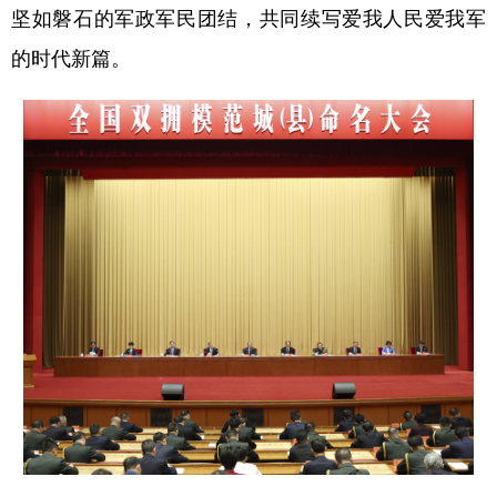
山东
河南
湖北
湖南
坚如磐石的军政军民团结，共同续写爱我人民爱我军
广东
广西
海南
重庆
的时代新篇。
四川
贵州
云南
西藏
陕西
甘肃
青海
宁夏
新疆
内蒙古
黑龙江
多语种频道
English
Español
Français
عربى
Русский язык
日本語
한국어
Deutsch
Português