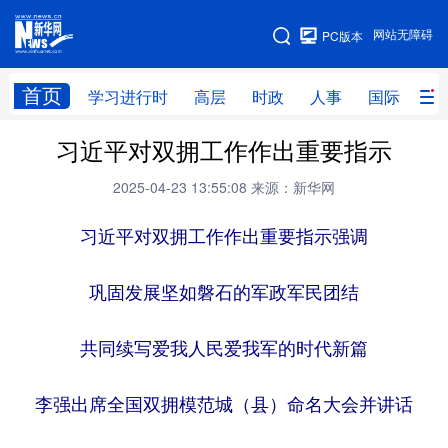
手机版
网站无障碍
PC版本
网站地图
首页
学习进行时
高层
时政
人事
国际
财
习近平对双拥工作作出重要指示
学习进行时
高层
时政
人事
2025-04-23 13:55:08
来源：新华网
国际
财经
网评
港澳
习近平对双拥工作作出重要指示强调
台湾
思客智库
全球连线
教育
科技
科创
量子
体育
巩固发展坚如磐石的军政军民团结
文化
书画
健康
军事
共同续写爱我人民爱我军的时代新篇
访谈
视频
图片
政务
李强出席全国双拥模范城（县）命名大会并讲话
法律
中央文件
金融
汽车
食品
人居
信息化
数字经济