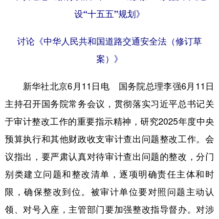
设“十五五”规划》
学术中国
乡村振兴
银龄
溯源中国
城市
旅游
能源
会展
讨论《中华人民共和国道路交通安全法（修订草
案）》
彩票
娱乐
时尚
悦读
公益
一带一路
亚太网
上市公司
新华社北京6月11日电 国务院总理李强6月11日
文化产业
主持召开国务院常务会议，贯彻落实习近平总书记关
于审计整改工作的重要指示精神，研究2025年度中央
地方频道
预算执行和其他财政收支审计查出问题整改工作。会
议指出，要严肃认真对待审计查出问题的整改，分门
北京
天津
河北
山西
别类建立问题和整改清单，逐项明确责任主体和时
辽宁
吉林
上海
江苏
限，确保整改到位。被审计单位要对照问题主动认
浙江
安徽
福建
江西
领、对号入座，主管部门要加强整改指导督办。对涉