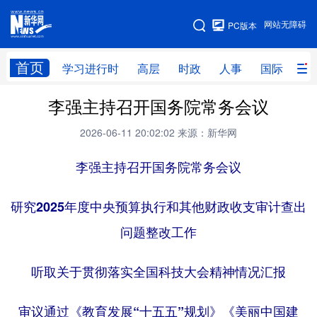
手机版
网站无障碍
PC版本
网站地图
首页
学习进行时
高层
时政
人事
国际
财
李强主持召开国务院常务会议
学习进行时
高层
时政
人事
2026-06-11 20:02:02
来源：新华网
国际
财经
网评
港澳
李强主持召开国务院常务会议
台湾
思客智库
全球连线
教育
科技
科创
量子
体育
研究2025年度中央预算执行和其他财政收支审计查出
文化
书画
健康
军事
问题整改工作
访谈
视频
图片
政务
听取关于贯彻落实全国科技大会精神情况汇报
法律
中央文件
金融
汽车
审议通过《教育发展“十五五”规划》《美丽中国建
食品
人居
信息化
数字经济