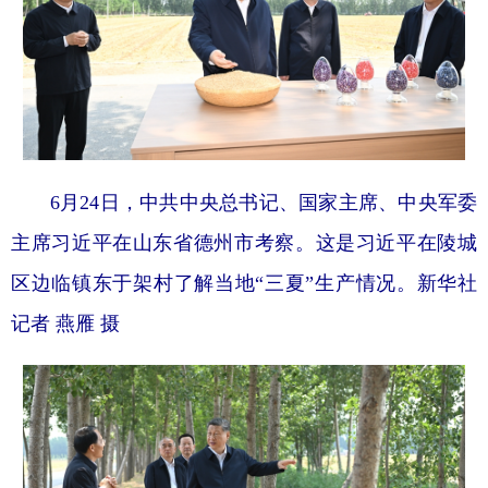
山东
河南
湖北
湖南
广东
广西
海南
重庆
四川
贵州
云南
西藏
陕西
甘肃
青海
宁夏
新疆
内蒙古
黑龙江
6月24日，中共中央总书记、国家主席、中央军委
主席习近平在山东省德州市考察。这是习近平在陵城
多语种频道
区边临镇东于架村了解当地“三夏”生产情况。新华社
English
Español
Français
عربى
记者 燕雁 摄
Русский язык
日本語
한국어
Deutsch
Português