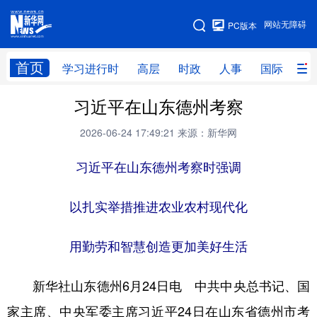
手机版
网站无障碍
PC版本
网站地图
首页
学习进行时
高层
时政
人事
国际
财
习近平在山东德州考察
学习进行时
高层
时政
人事
2026-06-24 17:49:21
来源：新华网
国际
财经
网评
港澳
习近平在山东德州考察时强调
台湾
思客智库
全球连线
教育
科技
科创
量子
体育
以扎实举措推进农业农村现代化
文化
书画
健康
军事
用勤劳和智慧创造更加美好生活
访谈
视频
图片
政务
新华社山东德州6月24日电 中共中央总书记、国
法律
中央文件
金融
汽车
家主席、中央军委主席习近平24日在山东省德州市考
食品
人居
信息化
数字经济