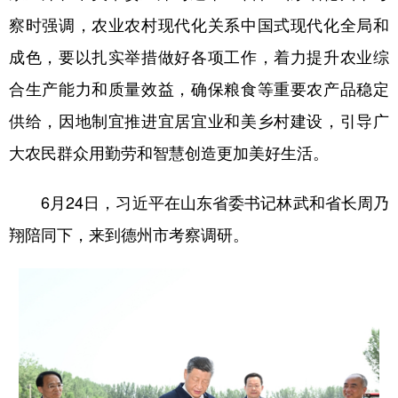
察时强调，农业农村现代化关系中国式现代化全局和
学术中国
乡村振兴
银龄
溯源中国
成色，要以扎实举措做好各项工作，着力提升农业综
城市
旅游
能源
会展
合生产能力和质量效益，确保粮食等重要农产品稳定
彩票
娱乐
时尚
悦读
供给，因地制宜推进宜居宜业和美乡村建设，引导广
公益
一带一路
亚太网
上市公司
大农民群众用勤劳和智慧创造更加美好生活。
文化产业
6月24日，习近平在山东省委书记林武和省长周乃
翔陪同下，来到德州市考察调研。
地方频道
北京
天津
河北
山西
辽宁
吉林
上海
江苏
浙江
安徽
福建
江西