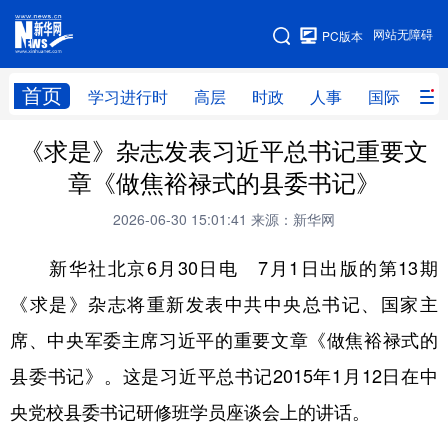
手机版
网站无障碍
PC版本
网站地图
首页
学习进行时
高层
时政
人事
国际
财
《求是》杂志发表习近平总书记重要文
学习进行时
高层
时政
人事
章《做焦裕禄式的县委书记》
国际
财经
网评
港澳
2026-06-30 15:01:41
来源：新华网
台湾
思客智库
全球连线
教育
新华社北京6月30日电 7月1日出版的第13期
科技
科创
量子
体育
《求是》杂志将重新发表中共中央总书记、国家主
文化
书画
健康
军事
席、中央军委主席习近平的重要文章《做焦裕禄式的
访谈
视频
图片
政务
县委书记》。这是习近平总书记2015年1月12日在中
法律
中央文件
金融
汽车
央党校县委书记研修班学员座谈会上的讲话。
食品
人居
信息化
数字经济