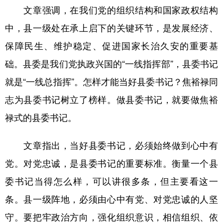
文章强调，在我们党的组织结构和国家政权结构
学术中国
乡村振兴
银龄
溯源中国
中，县一级处在承上启下的关键环节，是发展经济、
城市
旅游
能源
会展
保障民生、维护稳定、促进国家长治久安的重要基
彩票
娱乐
时尚
悦读
础。县委是我们党执政兴国的“一线指挥部”，县委书记
就是“一线总指挥”。怎样才能当好县委书记？焦裕禄同
公益
一带一路
亚太网
上市公司
志为县委书记树立了榜样。做县委书记，就要做焦裕
文化产业
禄式的县委书记。
地方频道
文章指出，当好县委书记，必须始终做到心中有
党。对党忠诚，是县委书记的重要标准。衡量一个县
北京
天津
河北
山西
委书记当得怎么样，可以讲很多条，但主要看这一
辽宁
吉林
上海
江苏
条。县一级阵地，必须由心中有党、对党忠诚的人坚
浙江
安徽
福建
江西
守。要把牢政治方向，强化组织意识，相信组织、依