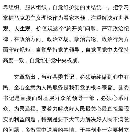
山东
河南
湖北
湖南
靠组织、服从组织，自觉维护党的团结统一。把学习
广东
广西
海南
重庆
掌握马克思主义理论作为看家本领，注重解决好世界
四川
贵州
云南
西藏
观、人生观、价值观这个“总开关”问题。严守政治纪
律，在政治方向、政治立场、政治言论、政治行为方
陕西
甘肃
青海
宁夏
面守好规矩，自觉坚持党的领导，自觉同党中央保持
新疆
内蒙古
黑龙江
高度一致，自觉维护党中央权威。
多语种频道
文章指出，当好县委书记，必须始终做到心中有
English
Español
Français
عربى
民。全心全意为人民服务是我们党的根本宗旨。县委
书记是直接面对基层群众的领导干部，必须心系群
Русский язык
日本語
한국어
众、为民造福。要着力解决好人民最关心最直接最现
Deutsch
Português
实的利益问题，特别是要下大气力解决好人民不满意
的问题，多做雪中送炭的事情。干事创业一定要树立