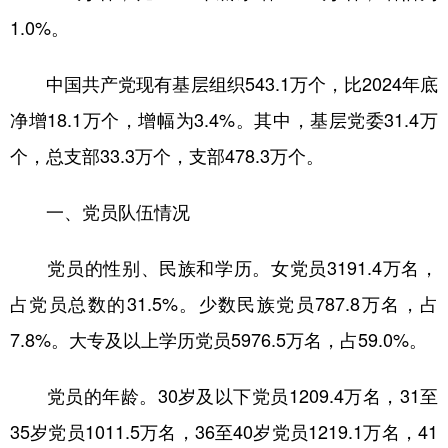
1.0%。
学术中国
乡村振兴
银龄
溯源中国
城市
旅游
能源
会展
中国共产党现有基层组织543.1万个，比2024年底
净增18.1万个，增幅为3.4%。其中，基层党委31.4万
彩票
娱乐
时尚
悦读
个，总支部33.3万个，支部478.3万个。
公益
一带一路
亚太网
上市公司
文化产业
一、党员队伍情况
党员的性别、民族和学历。女党员3191.4万名，
地方频道
占党员总数的31.5%。少数民族党员787.8万名，占
北京
天津
河北
山西
7.8%。大专及以上学历党员5976.5万名，占59.0%。
辽宁
吉林
上海
江苏
党员的年龄。30岁及以下党员1209.4万名，31至
浙江
安徽
福建
江西
35岁党员1011.5万名，36至40岁党员1219.1万名，41