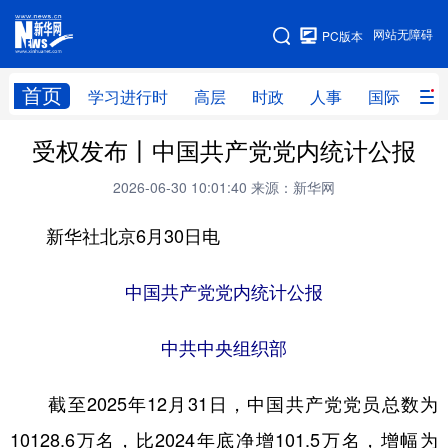
手机版
网站无障碍
PC版本
网站地图
首页
学习进行时
高层
时政
人事
国际
财
受权发布丨中国共产党党内统计公报
学习进行时
高层
时政
人事
2026-06-30 10:01:40
来源：新华网
国际
财经
网评
港澳
新华社北京6月30日电
台湾
思客智库
全球连线
教育
科技
科创
量子
体育
中国共产党党内统计公报
文化
书画
健康
军事
中共中央组织部
访谈
视频
图片
政务
截至2025年12月31日，中国共产党党员总数为
法律
中央文件
金融
汽车
10128.6万名，比2024年底净增101.5万名，增幅为
食品
人居
信息化
数字经济