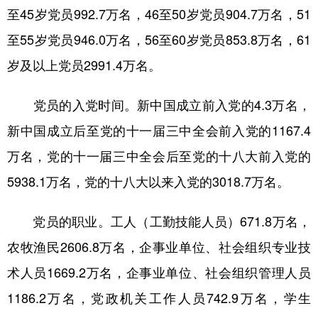
山东
河南
湖北
湖南
至45岁党员992.7万名，46至50岁党员904.7万名，51
广东
广西
海南
重庆
至55岁党员946.0万名，56至60岁党员853.8万名，61
四川
贵州
云南
西藏
岁及以上党员2991.4万名。
陕西
甘肃
青海
宁夏
党员的入党时间。新中国成立前入党的4.3万名，
新疆
内蒙古
黑龙江
新中国成立后至党的十一届三中全会前入党的1167.4
万名，党的十一届三中全会后至党的十八大前入党的
多语种频道
5938.1万名，党的十八大以来入党的3018.7万名。
English
Español
Français
عربى
党员的职业。工人（工勤技能人员）671.8万名，
Русский язык
日本語
한국어
农牧渔民2606.8万名，企事业单位、社会组织专业技
Deutsch
Português
术人员1669.2万名，企事业单位、社会组织管理人员
1186.2万名，党政机关工作人员742.9万名，学生