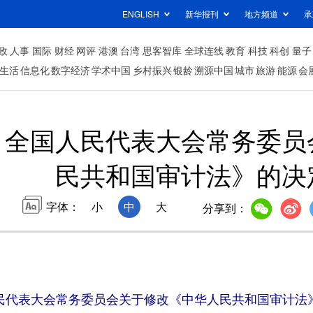
ENGLISH
新华报刊
地方频道
承
政
人事
国际
财经
网评
港澳
台湾
思客智库
全球连线
教育
科技
科创
量子
生活
信息化
数字经济
学术中国
乡村振兴
银龄
溯源中国
城市
旅游
能源
会
）全国人民代表大会常务委员
民共和国审计法》的决
字体：
小
中
大
分享到：
民代表大会常务委员会关于修改《中华人民共和国审计法