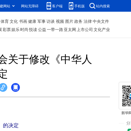
建网站
网站无障碍
客户端
手机版
站内搜索
体育
文化
书画
健康
军事
访谈
视频
图片
政务
法律
中央文件
展
彩票
娱乐
时尚
悦读
公益
一带一路
亚太网
上市公司
文化产业
会关于修改《中华人
定
》的决定