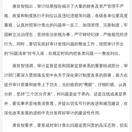
唐良智指出，审计结果报告揭示了大量的财务及资产管理不严
格、政策和制度执行不到位以及违纪违规等问题，各级各单位要高度
重视，认真对照审计查出的问题举一反三、加强管理、完善制度，牢
固树立法治理念，坚持依法依规办事，严守财经纪律，严格规范经济
行为。同时，要切实抓好审计发现问题的整改工作，按照审计开出
的“问题清单”对号入座，在规定时间内把各类问题一一整改到位。
唐良智强调，审计监督是党和国家监督体系的重要组成部分，审
计部门要深入贯彻落实党中央关于深化审计制度改革的部署，着力在
提升审计质量和效率上下功夫，当好政府的“鹰眼”，仔细盯瞧、认真
分析，坚持“三个区分开来”，对问题是处于界内、还是压线或者是界
外，要实事求是地查清查透，并提出切实可行的改进和规范建议，在
深化改革发展的进程中充分发挥好审计的建设性作用。
唐良智要求，要形成对审计查出问题追责问责的高压态势，切实