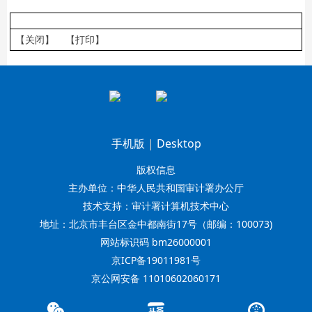
【关闭】
【打印】
手机版
|
Desktop
版权信息
主办单位：中华人民共和国审计署办公厅
技术支持：审计署计算机技术中心
地址：北京市丰台区金中都南街17号（邮编：100073)
网站标识码 bm26000001
京ICP备19011981号
京公网安备 11010602060171