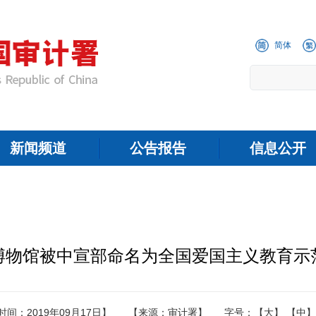
简体
新闻频道
公告报告
信息公开
博物馆被中宣部命名为全国爱国主义教育示
间：2019年09月17日】
【来源：审计署】
字号：
【大】
【中】