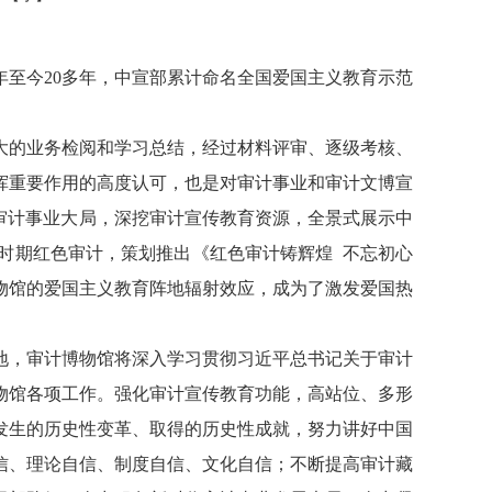
7年至今20多年，中宣部累计命名全国爱国主义教育示范
大的业务检阅和学习总结，经过材料评审、逐级考核、
挥重要作用的高度认可，也是对审计事业和审计文博宣
审计事业大局，深挖审计宣传教育资源，全景式展示中
史时期红色审计，策划推出《红色审计铸辉煌 不忘初心
物馆的爱国主义教育阵地辐射效应，成为了激发爱国热
地，审计博物馆将深入学习贯彻习近平总书记关于审计
物馆各项工作。强化审计宣传教育功能，高站位、多形
发生的历史性变革、取得的历史性成就，努力讲好中国
信、理论自信、制度自信、文化自信；不断提高审计藏