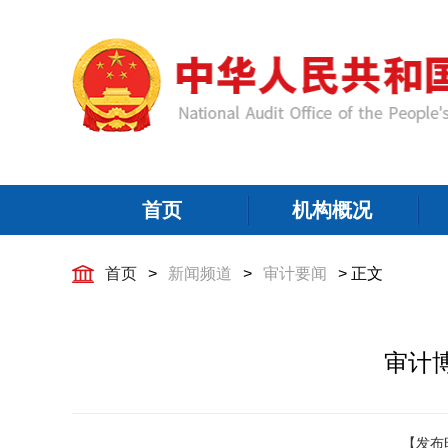
首页
机构概况
首页
>
新闻频道
>
审计要闻
> 正文
审计
【发布时