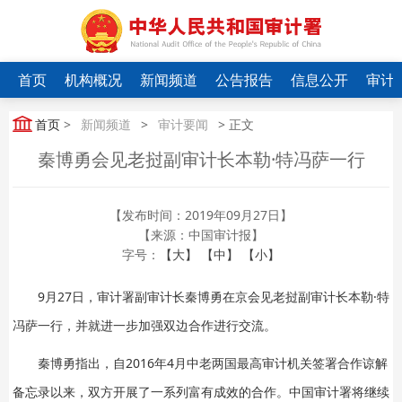
首页
机构概况
新闻频道
公告报告
信息公开
审计
首页
>
新闻频道
>
审计要闻
> 正文
秦博勇会见老挝副审计长本勒·特冯萨一行
【发布时间：2019年09月27日】
【来源：中国审计报】
字号：
【大】
【中】
【小】
9月27日，审计署副审计长秦博勇在京会见老挝副审计长本勒·特
冯萨一行，并就进一步加强双边合作进行交流。
秦博勇指出，自2016年4月中老两国最高审计机关签署合作谅解
备忘录以来，双方开展了一系列富有成效的合作。中国审计署将继续