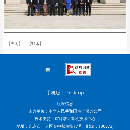
【关闭】
【打印】
手机版
|
Desktop
版权信息
主办单位：中华人民共和国审计署办公厅
技术支持：审计署计算机技术中心
地址：北京市丰台区金中都南街17号（邮编：100073)