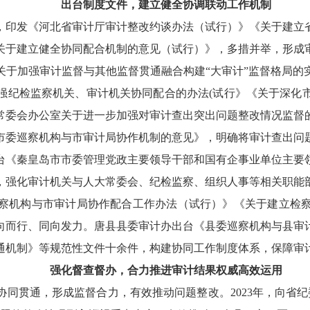
出台制度文件，建立健全协调联动工作机制
，印发《河北省审计厅审计整改约谈办法（试行）》《关于建立
关于建立健全协同配合机制的意见（试行）》，多措并举，形成
关于加强审计监督与其他监督贯通融合构建“大审计”监督格局的
强纪检监察机关、审计机关协同配合的办法(试行》《关于深化
常委会办公室关于进一步加强对审计查出突出问题整改情况监督
市委巡察机构与市审计局协作机制的意见》，明确将审计查出问
台《秦皇岛市市委管理党政主要领导干部和国有企事业单位主要
，强化审计机关与人大常委会、纪检监察、组织人事等相关职能
察机构与市审计局协作配合工作办法（试行）》《关于建立检
向而行、同向发力。唐县县委审计办出台《县委巡察机构与县审
通机制》等规范性文件十余件，构建协同工作制度体系，保障审
强化督查督办，合力推进审计结果权威高效运用
同贯通，形成监督合力，有效推动问题整改。2023年，向省纪委