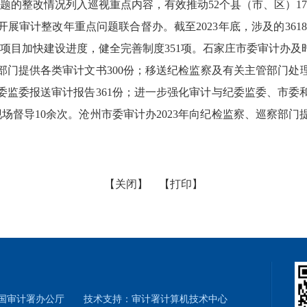
题的整改情况列入巡视重点内容，有效推动52个县（市、区）1
审计整改年重点问题联合督办。截至2023年底，涉及的361
409个项目加快建设进度，健全完善制度351项。石家庄市委审计
门提供各类审计文书300份；移送纪检监察及有关主管部门处理事
委监委报送审计报告361份；进一步强化审计与纪委监委、市委
场督导10余次。沧州市委审计办2023年向纪检监察、巡察部门
【关闭】
【打印】
和国审计署办公厅 技术支持：审计署计算机技术中心