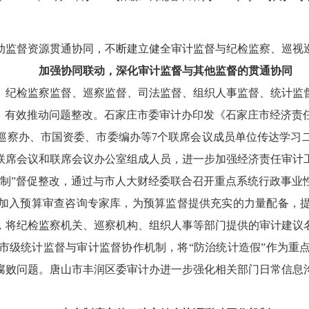
动监督资源贯通协同，不断建立健全审计监督与纪检监察、巡视
加强协同联动，深化审计监督与其他监督的贯通协同
、纪检监察监督、巡察监督、司法监督、组织人事监督、统计监
局，有效推动问题整改。石家庄市委审计办印发《石家庄市经济责
巡察办、市国资委、市委编办等7个联席会议成员单位传达学习
联席会议和联席会议办公室组成人员，进一步加强经济责任审计
单制”督促整改，通过与市人大财经委联合召开重点系统行政事业
加入预算审查咨询专家库，为预算监督提供充实的力量配备，
，将纪检监察机关、巡察机构、组织人事等部门提供的审计建议
市级统计监督与审计监督协作机制，将“防治统计造假”作为重
腐败问题。唐山市丰润区委审计办进一步强化相关部门日常信息