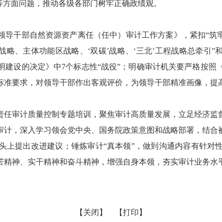
等方面问题，推动各级各部门树牢正确政绩观。
要领导干部自然资源资产离任（任中）审计工作方案》，紧扣“筑
战略、主体功能区战略、‘双碳’战略、‘三北’工程战略总牵引”
明建设的决定》中7个标志性“战役”；明确审计机关要严格按照
标准要求，对领导干部作出客观评价，为领导干部精准画像，提
责任审计质量控制专题培训，聚焦审计高质量发展，立足经济监
审计，深入学习领会党中央、国务院政策意图和战略部署，结合
头上提出改进建议；锤炼审计“真本领”，做到沟通内容有针对
苦精神、实干精神和奋斗精神，增强自身本领，夯实审计业务水
【关闭】
【打印】