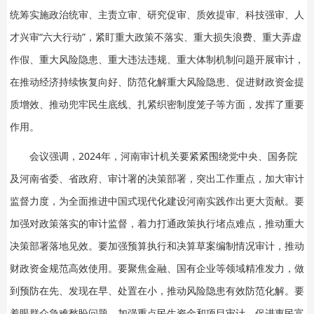
统筹实施政治统审、主责立审、研究促审、质效提审、科技强审、人
才兴审“六大行动”，紧盯重大政策不落实、重大损失浪费、重大弄虚
作假、重大风险隐患、重大违法违规、重大体制机制问题开展审计，
在推动经济持续恢复向好、防范化解重大风险隐患、促进财政资金提
质增效、推动兜牢民生底线、扎紧织密制度笼子等方面，发挥了重要
作用。
会议强调，2024年，河南审计机关要紧紧围绕党中央、国务院
及河南省委、省政府、审计署的决策部署，突出工作重点，加大审计
监督力度，为全面推进中国式现代化建设河南实践作出更大贡献。要
加强对政策落实的审计监督，着力打通政策执行堵点难点，推动重大
决策部署落地见效。要加强预算执行和决算草案编制情况审计，推动
财政资金规范高效使用。要聚焦金融、国有企业等领域精准发力，做
到预防在先、发现在早、处置在小，推动风险隐患有效防范化解。要
着眼群众急难愁盼问题，加强重点民生资金和项目审计，促进惠民富