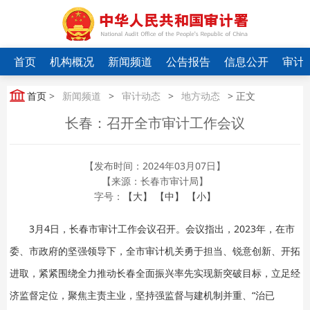
首页
机构概况
新闻频道
公告报告
信息公开
审计
首页
>
新闻频道
>
审计动态
>
地方动态
> 正文
长春：召开全市审计工作会议
【发布时间：2024年03月07日】
【来源：长春市审计局】
字号：
【大】
【中】
【小】
3月4日，长春市审计工作会议召开。会议指出，2023年，在市
委、市政府的坚强领导下，全市审计机关勇于担当、锐意创新、开拓
进取，紧紧围绕全力推动长春全面振兴率先实现新突破目标，立足经
济监督定位，聚焦主责主业，坚持强监督与建机制并重、“治已