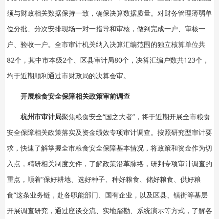
须与财政相关数据保持一致，确保决算数据质量。对财务管理薄弱单
位分批、分次安排现场一对一指导和审核，做到完成一户、审核一
户、验收一户。全市审计机关纳入决算汇编范围的独立核算单位共
82个，其中市本级2个、区县审计局80个，决算汇编户数共123个，
均于近期顺利通过市财政局的决算会审。
开展粮食安全保障相关政策审前调查
杭州市审计局
聚焦粮食安全“国之大者”，将于近期开展全市粮食
安全保障相关政策落实及资金绩效专项审计调查。按照研究型审计要
求，快速了解掌握全市粮食安全保障基本情况，将政策和资金作为切
入点，精研相关制度文件，了解政策沿革脉络，研判专项审计调查的
重点，顺着“保好耕地、选好种子、种好粮食、储好粮食、供好粮
食”这条业务链，赴各职能部门、国有企业，以及区县、镇街等基层
开展调查研究，通过座谈交流、实地踏勘、系统演示等方式，了解各