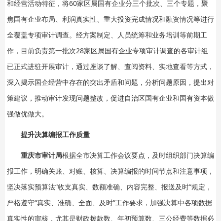
和经营活动特征，将60家区属国有企业分三个批次、三个专题，聚
焦国有企业布局、利润真实性、重大投资完成情况和融资情况等进行
全覆盖专项审计调查。经方案制定、人员统筹和业务培训等前期工
作，目前负责第一批次28家区属国有企业专项审计调查的各审计组
已正式进驻开展审计，通过座谈了解、查阅资料、实地查看等方式，
深入揭示国企经营中存在的突出矛盾和问题，分析问题原因，提出对
策建议，推动审计发现问题整改，促进自治区国有企业和国有资本做
强做优做大。
提升决算编报工作质量
重庆市审计局
根据全市决算工作会议要点，及时组织部门决算编
报工作，明确关账、对账、核算、决算编报的时间节点和注意事项，
坚决落实预算法“收支真实、数额准确、内容完整、报送及时”规定，
严格遵守“真实、准确、全面、及时”工作要求，加强决算中各项数据
真实性的审核，尤其是财政拨款数、年初预算数、三公经费等数据必