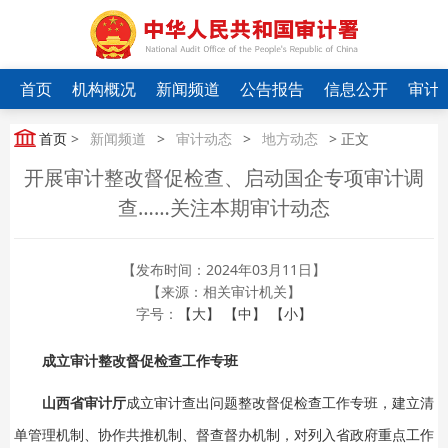
首页
机构概况
新闻频道
公告报告
信息公开
审计
首页
>
新闻频道
>
审计动态
>
地方动态
> 正文
开展审计整改督促检查、启动国企专项审计调
查……关注本期审计动态
【发布时间：2024年03月11日】
【来源：相关审计机关】
字号：
【大】
【中】
【小】
成立审计整改督促检查工作专班
山西省审计厅
成立审计查出问题整改督促检查工作专班，建立清
单管理机制、协作共推机制、督查督办机制，对列入省政府重点工作