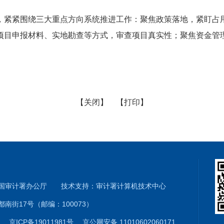
，紧紧围绕三大重点方向系统推进工作：聚焦政策落地，紧盯占
项目申报材料、实地勘查等方式，审查项目真实性；聚焦资金管
【关闭】
【打印】
和国审计署办公厅 技术支持：审计署计算机技术中心
南街17号（邮编：100073）
01
京ICP备19011981号
京公网安备 11010602060171