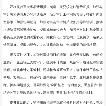
严格执行重大事项请示报告制度，按要求做好请示汇报，加强与
审计署相关特派办的沟通联系，做到审计工作同频共振；打破厅内处
室界限，加强协同配合；加强对市县审计机关业务指导和培训，推动
上级决策部署落地见效。凝聚成员单位合力，加强与自治区党委审计
委员会成员单位的沟通协调，细化实化计划协同、信息共享、结果反
馈等措施。凝聚内部合力，构建横向联动、全域覆盖的监督格局。
抓实审计立项，加强对审计项目的统筹，重点开展财政、自然资
源资产、企业等五大类审计。抓实审计质量，规范审计项目组织实施
流程，细化审计方案编制、现场核查等环节要求，确保审计工作依法
依规、客观公正；抓好审计成果提炼，更好为党委、政府决策提供参
考。抓实问题整改，巩固和深化“全面整改、专项整改、重点督办”相
结合的审计整改总体格局，建立审计整改“回头看”常态化机制。
提升政治能力，坚持用政治眼光观察和分析经济社会问题，在经