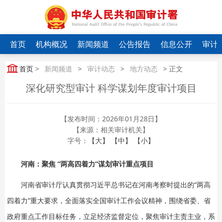
首页
机构概况
新闻频道
公告报告
信息公开
审计
首页
>
新闻频道
>
审计动态
>
地方动态
> 正文
深化研究型审计 科学谋划年度审计项目
【发布时间：2026年01月28日】
【来源：相关审计机关】
字号：
【大】
【中】
【小】
河南：聚焦 “两高四着力”谋划审计重点项目
河南省审计厅认真贯彻习近平总书记在河南考察时提出的“两高
四着力”重大要求，全面落实全国审计工作会议精神，围绕省委、省
政府重点工作目标任务，立足经济监督定位，聚焦审计主责主业，系