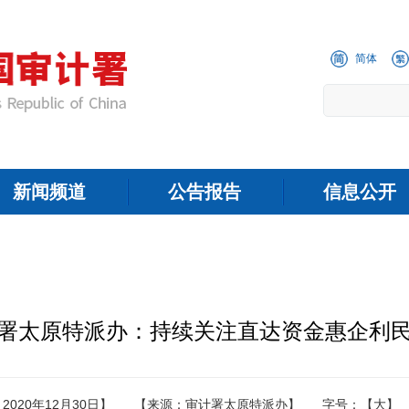
简体
新闻频道
公告报告
信息公开
署太原特派办：持续关注直达资金惠企利
020年12月30日】
【来源：审计署太原特派办】
字号：
【大】