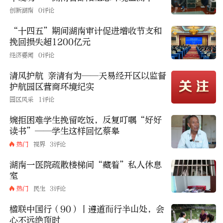
以标准化建设护航区域生态高质量发展
创新湖南
0评论
“十四五”期间湖南审计促进增收节支和
挽回损失超1200亿元
经济要闻
0评论
清风护航 亲清有为——天易经开区以监督
护航园区营商环境纪实
园区风采
1评论
婉拒困难学生挽留吃饭，反复叮嘱“好好
读书”——学生这样回忆蔡皋
热门
视界
3评论
湖南一医院疏散楼梯间“藏着”私人休息
室
热门
民生
3评论
楹联中国行（90）丨遵道而行半山处，会
心不远绝顶时