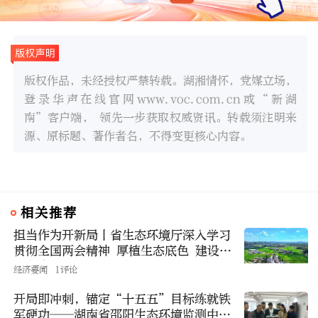
版权作品，未经授权严禁转载。湖湘情怀，党媒立场，
登录华声在线官网www.voc.com.cn或“新湖
南”客户端， 领先一步获取权威资讯。转载须注明来
源、原标题、著作者名，不得变更核心内容。
相关推荐
担当作为开新局丨省生态环境厅深入学习
贯彻全国两会精神 厚植生态底色 建设美
丽湖南
经济要闻
1评论
开局即冲刺，锚定“十五五”目标练就铁
军硬功——湖南省邵阳生态环境监测中心