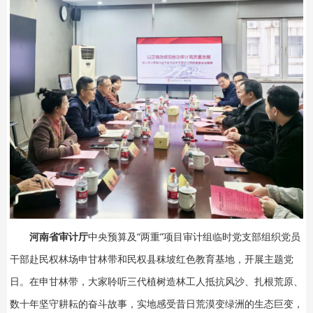
河南省审计厅
中央预算及“两重”项目审计组临时党支部组织党员
干部赴民权林场申甘林带和民权县秣坡红色教育基地，开展主题党
日。在申甘林带，大家聆听三代植树造林工人抵抗风沙、扎根荒原、
数十年坚守耕耘的奋斗故事，实地感受昔日荒漠变绿洲的生态巨变，