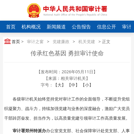
首页
机构概况
新闻频道
公告报告
信息公开
审计
首页
>
审计之窗
>
党建廉政
>
机关党建
> 正文
传承红色基因 勇担审计使命
【发布时间：2026年05月11日】
【来源：相关审计机关】
字号：
【大】
【中】
【小】
各级审计机关始终坚持党对审计工作的全面领导，不断提升党组
织凝聚力、战斗力，持续加强党建与业务的深度融合，激励广大党员
干部踔厉奋发、担当作为，以高质量党建引领审计工作高质量发展。
审计署郑州特派办
办公室党支部、社会保障审计处党支部、人事