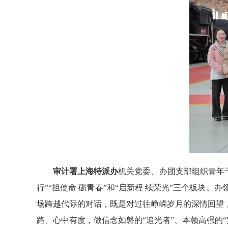
审计署上海特派办
机关党委、办团支部组织青年干
行”“担使命 砺青春”和“启新程 续荣光”三个板
场跨越代际的对话，既是对过往峥嵘岁月的深情回望
路、心中有度，做信念如磐的“追光者”、本领高强的