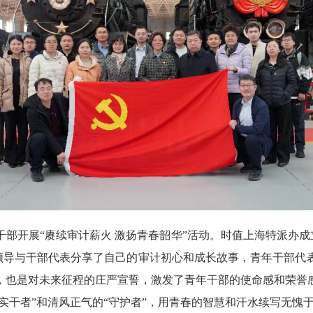
部开展“赓续审计薪火 激扬青春韶华”活动。时值上海特派办成立
块。办领导与干部代表分享了自己的审计初心和成长故事，青年干部
，也是对未来征程的庄严宣誓，激发了青年干部的使命感和荣誉
“实干者”和清风正气的“守护者”，用青春的智慧和汗水续写无愧