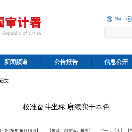
简体
新闻频道
公告报告
信息公开
 正文
校准奋斗坐标 赓续实干本色
：2026年05月14日】
【来源：相关审计机关】
字号：
【大】
【