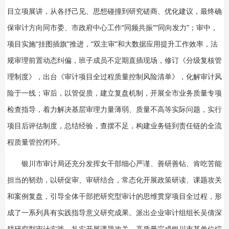
目立项展讲，从各抒己见、思想碰撞到研究磋商、优化建议，最终确
保审计方向同市委、市政府中心工作“同频共振”“同向发力”；审中，
项目实施“挂图插旗”推进，“双主审”和大数据应用提升工作效率，法
规审理前置动态纠偏，班子成员不定期直插现场，修订《分级复核管
理制度》，出台《审计项目全过程质量控制风险清单》，化解审计风
险于一线；审后，以管促质，建立复盘机制，开展全市业务质量专项
检查指导，着力解决基层审理力量薄弱、质量不高等实际问题，实行
项目后评估制度，总结经验，查摆不足，构建业务链到责任链的全流
程质量管控闭环。
银川市审计局还充分发挥女干部细心严谨、善研善钻、肯吃苦能
担当的韧劲，以研促审、审研结合，常态化开展政策研读、课题攻关
和案例复盘，引导全体干部把研究型审计的思维贯穿项目全过程，形
成了一系列具有实践指导意义研究成果。派出企业审计组组长吴倩深
耕研究型审计实践，扎实开展课题攻关，高质量完成银川市某单位综