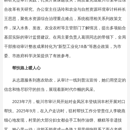
合改革有关研究。办公室主任汤玲和农业与自然资源环境审计科科长
王思思，聚焦水资源综合治理重点难点，系统梳理相关系列政策文
件，深入水务、发改、农业农村等主管部门了解情况，提出多项贴合
基层实际的审计监督建议。在局主要负责人葛琪同志的带领下，全局
干部推动审计整改成果转化为“新型工业化18条”等惠企政策，为市
委、市政府科学决策提供了有效参考。
帮扶路上暖人心
从志愿服务到惠农助农，从审计一线到普法宣传，她们用坚定的
信念和恪尽职守的担当，展现着新时代巾帼的风采。
2023年7月，银川市审计局开始对金凤区丰登镇润丰村开展对口
帮扶。2025年9月，在入户走访时，驻村帮扶工作分管责任人李晓燕
细心地发现，村里的大部分妇女都会手工制作油饼、糖糕等非遗技
艺。她心里一动：这能不能变成一条路？局里很快联系了面点老师，