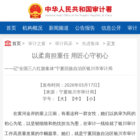
首页
机构概况
新闻频道
公告报告
信息公开
审计
首页
>
审计之窗
>
审计风采
>
先进集体
> 正文
以柔肩担重任 用匠心守初心
——记“全国三八红旗集体”宁夏回族自治区银川市审计局
【发布时间：2026年03月17日】
【来源：宁夏银川市审计局】
字号：
【大】
【中】
【小】
在黄河金岸的塞上江南，有着这样一群女性，她们以执审为民的
初心为笔，以坚韧细致和热忱担当为墨，在审计一线绘就了银川审计
工作高质量发展的巾帼篇章。她们，就是宁夏回族自治区银川市审计