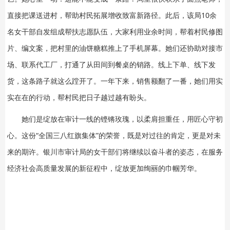
直接把课送进村，帮助村民拓展增收致富新路径。此后，该局10余
名女干部自发组成帮扶志愿队伍，大家利用业余时间，帮着村民修图
片、编文案，把村里的油饼糖糕推上了手机屏幕。她们还协助对接市
场、联系代工厂，打通了从田间到餐桌的销路。线上下单、线下发
货，这条路子就这么蹚开了。一年下来，销售额翻了一番，她们用实
实在在的行动，帮村民把日子越过越有盼头。
她们是绽放在审计一线的铿锵玫瑰，以柔肩担重任，用匠心守初
心。这份“全国三八红旗集体”的荣誉，既是对过往的肯定，更是对未
来的期许。银川市审计局的女干部们将继续以奋斗者的姿态，在服务
经济社会高质量发展的新征程中，绽放更加绚丽的巾帼芳华。