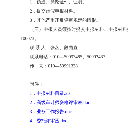
1．伪造、涂改证件、证明。
2．提交虚假申报材料。
3．其他严重违反评审规定的情形。
（三）申报人员须按时提交申报材料。申报材料接收时
100073。
联 系 人：张丛、段曲直
联系电话：010—50993485、50993487
传 真：010—50991338
附件：
1．申报材料目录.xls
2．高级审计师资格评审表.doc
3．业务工作报告.doc
4．委托评审函.doc