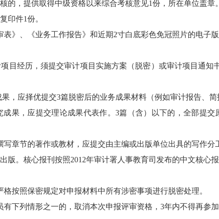
考核的，提供取得中级资格以来综合考核意见1份，所在单位盖章
复印件1份。
审表》、《业务工作报告》和近期2寸白底彩色免冠照片的电子
计项目经历，须提交审计项目实施方案（脱密）或审计项目通知
成果，应择优提交3篇脱密后的业务成果材料（例如审计报告、简
究成果，应提交理论成果代表作。3篇（含）以下的，全部提交
撰写章节的著作或教材，应提交由主编或出版单位出具的写作分
表或出版。核心报刊按照2012年审计署人事教育司发布的中文核心
严格按照保密规定对申报材料中所有涉密事项进行脱密处理。
员有下列情形之一的，取消本次申报评审资格，3年内不得再参