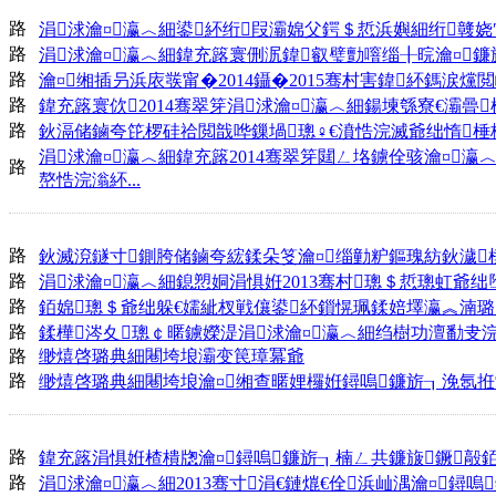
路
涓浗瀹¤瀛︿細鍙紑绗叚灞婂父鍔＄悊浜嬩細绗竷娆
路
涓浗瀹¤瀛︿細鍏充簬寰侀泦鍏叡璧勯噾缁╂晥瀹¤鐮
路
瀹¤缃插叧浜庡彂甯�2014鑷�2015骞村害鍏紑鎷涙
路
鍏充簬寰佽2014骞翠笌涓浗瀹¤瀛︿細鍚堜綔寮€灞
路
鈥滆储鏀夸笓椤硅祫閲戠哗鏁堝璁♀€濆悎浣滅爺绌惰棰
涓浗瀹¤瀛︿細鍏充簬2014骞翠笌閮ㄥ垎鐪佺骇瀹¤
路
嶅悎浣滃紑...
路
鈥滅渷鐩寸鍘胯储鏀夸綋鍒朵笅瀹¤缁勭粐鏂瑰紡鈥濊
路
涓浗瀹¤瀛︿細鎴愬姛涓惧姙2013骞村璁＄悊璁虹爺绌
路
銆婂璁＄爺绌躲€嬬紪杈戦儴鍙紑鎻愰珮鍒婄墿瀛︽湳
路
鍒樺涔夊璁￠暱鐪嬫湜涓浗瀹¤瀛︿細绉樹功澶勫叏
路
缈熺啓璐典細闀垮埌灞变笢璋冪爺
路
缈熺啓璐典細闀垮埌瀹¤缃查暱娌欏姙鐞嗚鐮旂┒浼氬拰
路
鍏充簬涓惧姙楂樻牎瀹¤鐞嗚鐮旂┒楠ㄥ共鐮旇鐝毃
路
涓浗瀹¤瀛︿細2013骞寸涓€鏈熴€佺浜屾湡瀹¤鐞