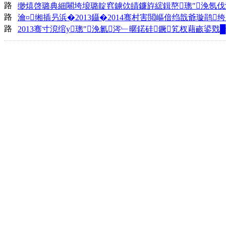
路
缈熺啓璐典細闀垮埌璐靛窞鐪佽皟鐮斿綋鍓嶅璁″浼氬伐
路
瀹¤缃插叧浜�2013鑷�2014骞村害閲嶇偣绉戠爺璇鹃
路
2013骞寸渷绾у璁″浼氱涔﹂暱鍩硅鐝笂杈藉畞鍙戣